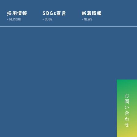
採用情報
SDGs宣言
新着情報
お
問
い
合
わ
せ