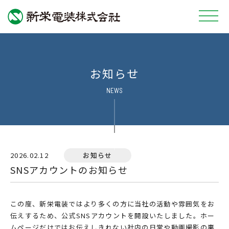
会社情報
お知らせ
技術紹介
NEWS
採用情報
SDGs宣言
2026.02.12
お知らせ
新着情報
SNSアカウントのお知らせ
お問い合わせ
この度、新栄電装ではより多くの方に当社の活動や雰囲気をお
伝えするため、公式SNSアカウントを開設いたしました。
ホー
ムページだけではお伝えしきれない社内の日常や動画撮影の裏