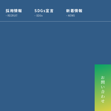
採用情報
SDGs宣言
新着情報
お
問
い
合
わ
せ