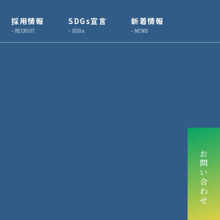
採用情報
SDGs宣言
新着情報
お
問
い
合
わ
せ